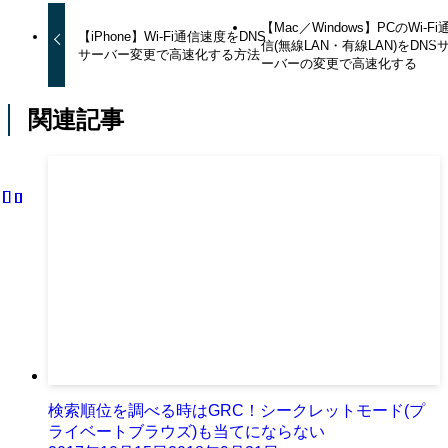
【Mac／Windows】PCのWi-Fi
【iPhone】Wi-Fi通信速度をDNS
信(無線LAN・有線LAN)をDNS
サーバー変更で高速化する方法
ーバーの変更で高速化する
関連記事
検索順位を調べる時はGRC！シークレットモード(プ
ライベートブラウズ)も当てにならない