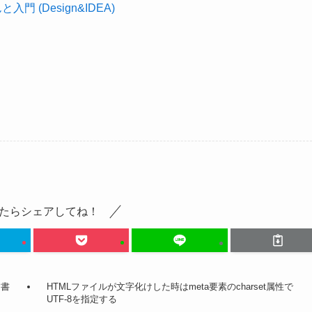
 (Design&IDEA)
たらシェアしてね！
す書
HTMLファイルが文字化けした時はmeta要素のcharset属性で
UTF-8を指定する