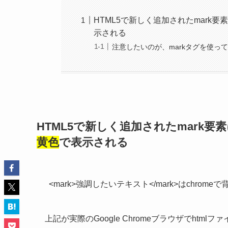
HTML5で新しく追加されたmar
示される
注意したいのが、markタグを使っ
HTML5で新しく追加されたmark
黄色
で表示される
<mark>強調したいテキスト</mark>はchro
上記が実際のGoogle Chromeブラウザでhtm