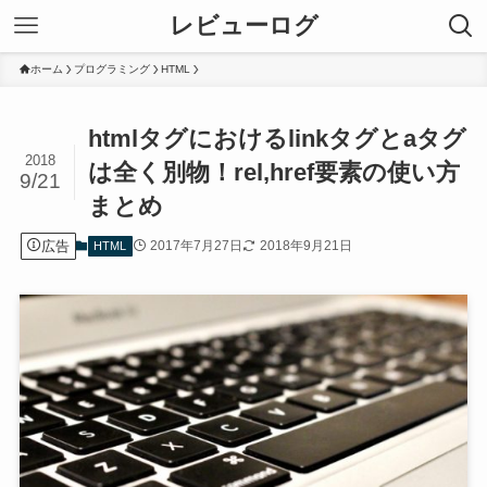
レビューログ
ホーム
プログラミング
HTML
htmlタグにおけるlinkタグとaタグ
2018
は全く別物！rel,href要素の使い方
9/21
まとめ
広告
2017年7月27日
2018年9月21日
HTML