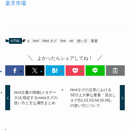
楽天市場
HTML
a
href
html.タグ
link
rel
使い方
要素
よかったらシェアしてね！
htmlタグの文章における
html文書の情報(メタデー
SEO上大事な要素「見出し
タ)を指定するmetaタグの
タグ(h1,h2,h3,h4,h5,h6)」
使い方と主な属性まとめ
の使い方について