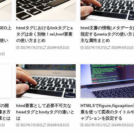
SEO上
htmlタグにおけるlinkタグとa
html文書の情報(メタデータ
タグは全く別物！rel,href要素
指定するmetaタグの使い方
」の使い
の使い方まとめ
主な属性まとめ
2017年7月27日
2018年9月21日
2017年7月27日
2018年9月21日
21日
グの開
html要素として必要不可欠な
HTML5でfigure,figcaptio
書き方
headタグとbodyタグの違いと
素を使って図表のタイトル
素とは
は
ャプションを設定する
21日
2017年7月25日
2018年9月21日
2017年7月17日
2018年9月21日