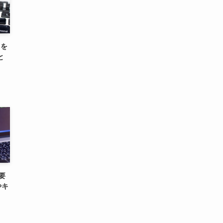
)を
と
n要
やキ