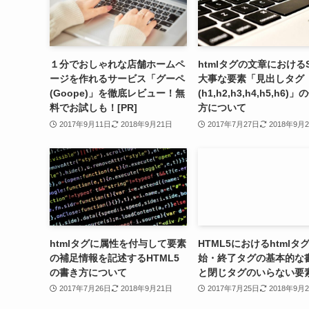
１分でおしゃれな店舗ホームペ
htmlタグの文章における
ージを作れるサービス「グーペ
大事な要素「見出しタグ
(Goope)」を徹底レビュー！無
(h1,h2,h3,h4,h5,h6)
料でお試しも！[PR]
方について
2017年9月11日
2018年9月21日
2017年7月27日
2018年9月
htmlタグに属性を付与して要素
HTML5におけるhtmlタ
の補足情報を記述するHTML5
始・終了タグの基本的な
の書き方について
と閉じタグのいらない要
2017年7月26日
2018年9月21日
2017年7月25日
2018年9月