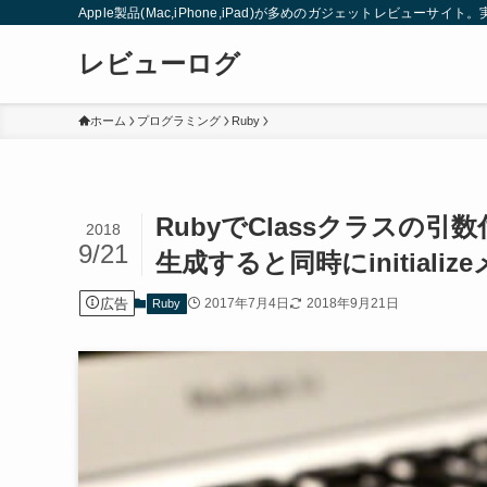
Apple製品(Mac,iPhone,iPad)が多めのガジェットレビュー
レビューログ
ホーム
プログラミング
Ruby
RubyでClassクラスの
2018
9/21
生成すると同時にinitiali
広告
2017年7月4日
2018年9月21日
Ruby