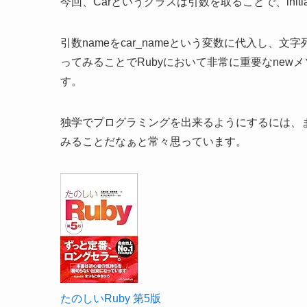
今回、Carというクラスは引数を取ることで、init
引数nameをcar_nameという変数に代入し
ってみることでRubyにおいて非常に重要なnewメソ
す。
独学でプログラミングを出来るようにするには、
みることだなぁと常々思っています。
たのしいRuby 第5版