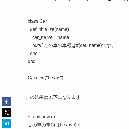
class Car

  def initialize(name)

    car_name = name

    puts "この車の車種は#{car_name}です。"

  end

end

この結果は以下になります。
$ ruby new.rb

この車の車種はLexusです。