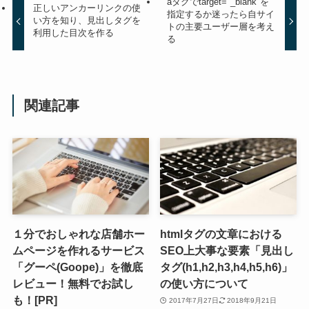
aタグでtarget="_blank"を
正しいアンカーリンクの使
指定するか迷ったら自サイ
い方を知り、見出しタグを
トの主要ユーザー層を考え
利用した目次を作る
る
関連記事
１分でおしゃれな店舗ホー
htmlタグの文章における
ムページを作れるサービス
SEO上大事な要素「見出し
「グーペ(Goope)」を徹底
タグ(h1,h2,h3,h4,h5,h6)」
レビュー！無料でお試し
の使い方について
も！[PR]
2017年7月27日
2018年9月21日