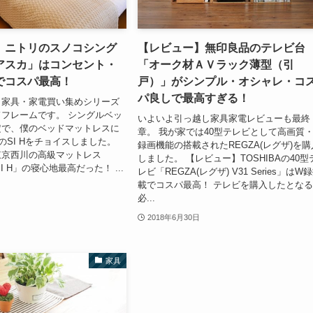
】ニトリのスノコシング
【レビュー】無印良品のテレビ台
アスカ」はコンセント・
「オーク材ＡＶラック薄型（引
でコスパ最高！
戸）」がシンプル・オシャレ・コ
パ良しで最高すぎる！
う家具・家電買い集めシリーズ
フレームです。 シングルベッ
いよいよ引っ越し家具家電レビューも最終
定で、僕のベッドマットレスに
章。 我が家では40型テレビとして高画質
のSI Hをチョイスしました。
録画機能の搭載されたREGZA(レグザ)を購
東京西川の高級マットレス
しました。 【レビュー】TOSHIBAの40型
SI H」の寝心地最高だった！ ...
レビ「REGZA(レグザ) V31 Series」はW
載でコスパ最高！ テレビを購入したとな
必...
2018年6月30日
家具