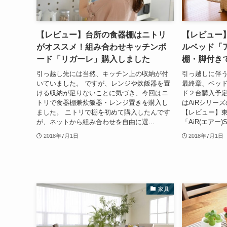
【レビュー】台所の食器棚はニトリ
【レビュー
がオススメ！組み合わせキッチンボ
ルベッド「
ード「リガーレ」購入しました
棚・脚付き
引っ越し先には当然、キッチン上の収納が付
引っ越しに伴
いていました。 ですが、レンジや炊飯器を置
最終章、ベッド
ける収納が足りないことに気づき、今回はニ
ド２台購入予
トリで食器棚兼炊飯器・レンジ置きを購入し
はAiRシリーズ
ました。 ニトリで棚を初めて購入したんです
【レビュー】
が、ネットから組み合わせを自由に選...
「AiR(エアー)
2018年7月1日
2018年7月1日
家具