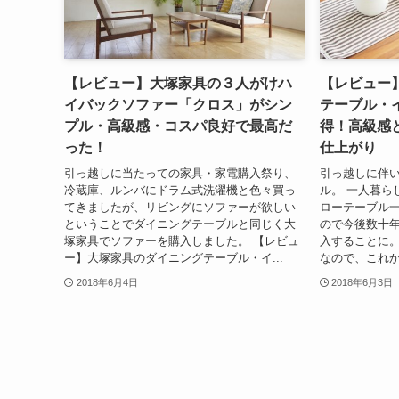
【レビュー】大塚家具の３人がけハ
【レビュー
イバックソファー「クロス」がシン
テーブル・
プル・高級感・コスパ良好で最高だ
得！高級感
った！
仕上がり
引っ越しに当たっての家具・家電購入祭り、
引っ越しに伴
冷蔵庫、ルンバにドラム式洗濯機と色々買っ
ル。 一人暮ら
てきましたが、リビングにソファーが欲しい
ローテーブル一
ということでダイニングテーブルと同じく大
ので今後数十
塚家具でソファーを購入しました。 【レビュ
入することに。
ー】大塚家具のダイニングテーブル・イ...
なので、これか
2018年6月4日
2018年6月3日